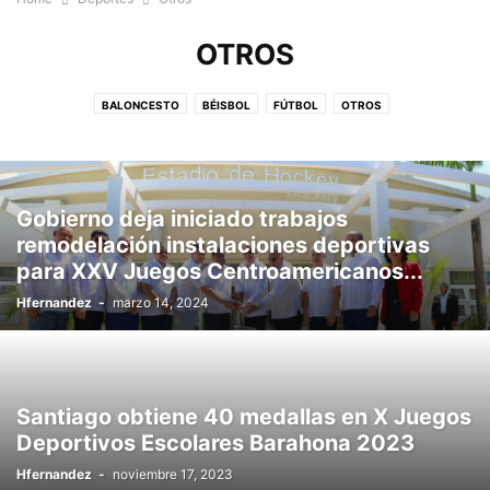
OTROS
BALONCESTO
BÉISBOL
FÚTBOL
OTROS
Gobierno deja iniciado trabajos
remodelación instalaciones deportivas
para XXV Juegos Centroamericanos...
Hfernandez
-
marzo 14, 2024
Santiago obtiene 40 medallas en X Juegos
Deportivos Escolares Barahona 2023
Hfernandez
-
noviembre 17, 2023