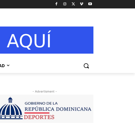
AD
- Advertisment -