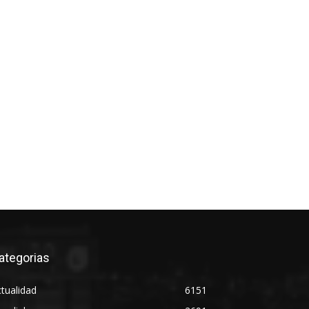
ategorias
tualidad
6151