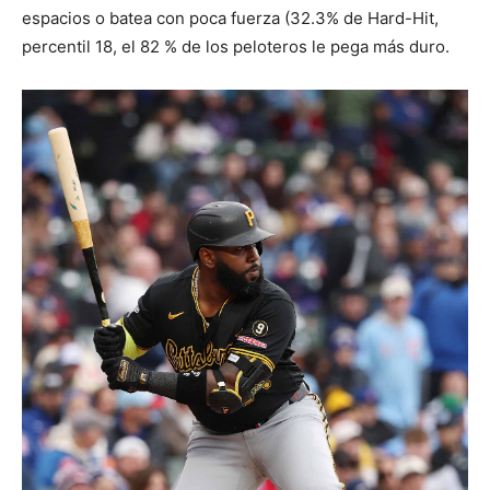
espacios o batea con poca fuerza (32.3% de Hard-Hit,
percentil 18, el 82 % de los peloteros le pega más duro.