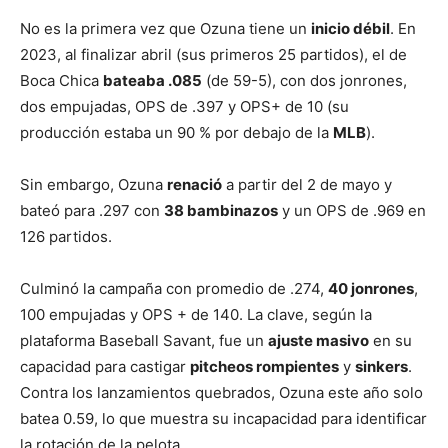
No es la primera vez que Ozuna tiene un
inicio débil
. En
2023, al finalizar abril (sus primeros 25 partidos), el de
Boca Chica
bateaba .085
(de 59-5), con dos jonrones,
dos empujadas, OPS de .397 y OPS+ de 10 (su
producción estaba un 90 % por debajo de la
MLB
).
Sin embargo, Ozuna
renació
a partir del 2 de mayo y
bateó para .297 con
38 bambinazos
y un OPS de .969 en
126 partidos.
Culminó la campaña con promedio de .274,
40 jonrones
,
100 empujadas y OPS + de 140. La clave, según la
plataforma Baseball Savant, fue un
ajuste masivo
en su
capacidad para castigar
pitcheos rompientes
y
sinkers
.
Contra los lanzamientos quebrados, Ozuna este año solo
batea 0.59, lo que muestra su incapacidad para identificar
la rotación de la pelota.