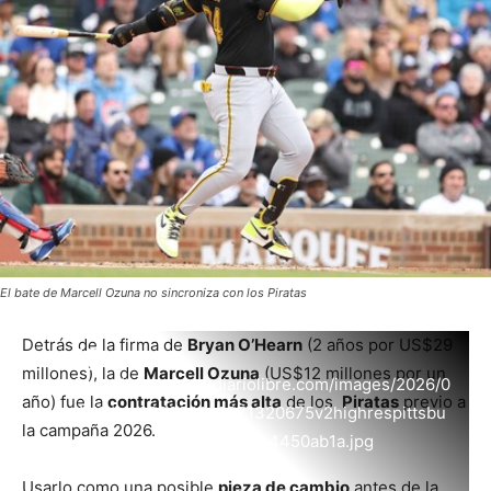
El bate de Marcell Ozuna no sincroniza con los Piratas
Detrás de la firma de
Bryan O’Hearn
(2 años por US$29
millones), la de
Marcell Ozuna
(US$12 millones por un
https://resources.diariolibre.com/images/2026/0
año) fue la
contratación más alta
de los
Piratas
previo a
4/15/afp202604142271320675v2highrespittsbu
la campaña 2026.
rghpiratesvchicagocubs-4450ab1a.jpg
Usarlo como una posible
pieza de cambio
antes de la