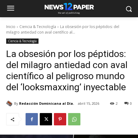
Inicio
Ciencia & Tecnología
La obsesión por los péptidos: del
milagro antiedad con aval científico al...
Ciencia & Tecnología
La obsesión por los péptidos:
del milagro antiedad con aval
científico al peligroso mundo
del ‘looksmaxxing’ inyectable
By
Redacción Dominicana al Día.
abril 15, 2026
2
0