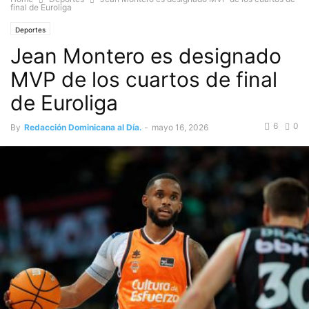
final de Euroliga
Deportes
Jean Montero es designado
MVP de los cuartos de final
de Euroliga
6
0
By
Redacción Dominicana al Día.
-
mayo 16, 2026