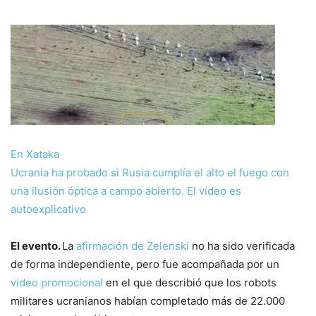
En Xataka
Ucrania ha probado si Rusia cumplía el alto el fuego con
una ilusión óptica a campo abierto. El vídeo es
autoexplicativo
El evento.
La
afirmación de Zelenski
no ha sido verificada
de forma independiente, pero fue acompañada por un
video promocional
en el que describió que los robots
militares ucranianos habían completado más de 22.000