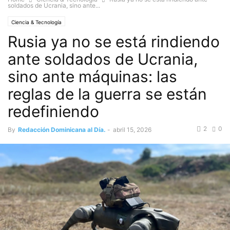
soldados de Ucrania, sino ante...
Ciencia & Tecnología
Rusia ya no se está rindiendo
ante soldados de Ucrania,
sino ante máquinas: las
reglas de la guerra se están
redefiniendo
2
0
By
Redacción Dominicana al Día.
-
abril 15, 2026